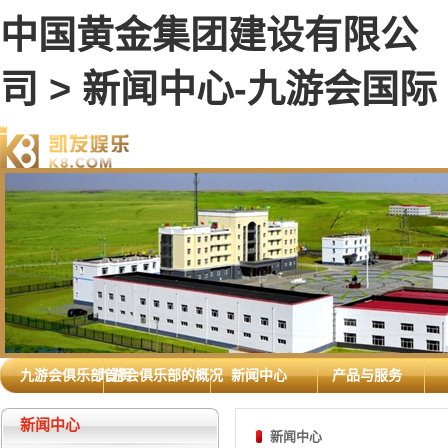
中国黄金集团建设有限公
司 > 新闻中心-九游会国际
九游会俱乐部首页
九游会俱乐部的概况
新闻中心
产品与服务
新闻中心
新闻中心