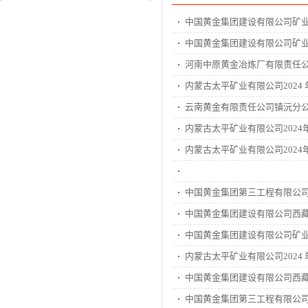
中国黄金集团建设有限公司矿业分
中国黄金集团建设有限公司矿业分
河南中原黄金冶炼厂有限责任公
内蒙古太平矿业有限公司2024 
云南黄金有限责任公司镇沅分公司2
内蒙古太平矿业有限公司2024年
内蒙古太平矿业有限公司2024
中国黄金集团第三工程有限公司
中国黄金集团建设有限公司西藏
中国黄金集团建设有限公司矿业
内蒙古太平矿业有限公司2024 
中国黄金集团建设有限公司西藏华泰
中国黄金集团第三工程有限公司 内