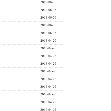
2018-06-06
2018-06-06
2018-06-06
2018-06-06
2018-06-06
2018-04-26
2018-04-26
2018-04-26
2018-04-26
场
2018-04-26
2018-04-26
2018-04-26
2018-04-26
2018-04-26
2018-04-26