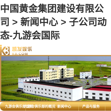
中国黄金集团建设有限公
司 > 新闻中心 > 子公司动
态-九游会国际
九游会俱乐部首页
九游会俱乐部的概况
新闻中心
产品与服务