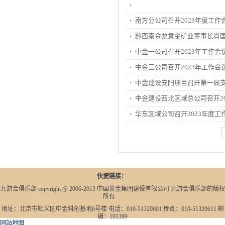
南方分公司召开2023年度工作
黔西南金龙黄金矿业董事长肖
中金一公司召开2023年工作
中金三公司召开2023年工作会
中金建设安阳项目召开第一届
中金建设西北区域总公司召开2
华东区域公司召开2023年度工
快捷链接：
九游会俱乐部 copyright @ 2006-2013 中国黄金集团建设有限公司 九游会俱乐部的版权
所有
地址：北京市顺义区中金科创基地6号楼 电话：010-51320601 传真：010-51320611 邮
编：101399
网站地图