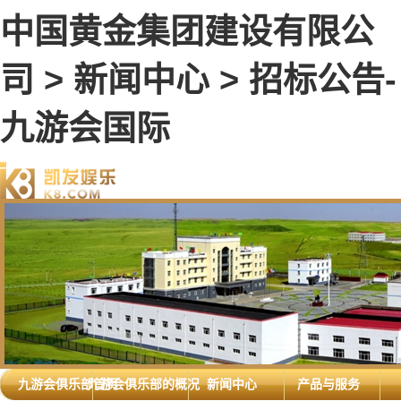
中国黄金集团建设有限公
司 > 新闻中心 > 招标公告-
九游会国际
九游会俱乐部首页
九游会俱乐部的概况
新闻中心
产品与服务