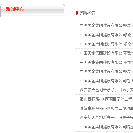
新闻中心
招标公告
中国黄金集团建设有限公司德兴
中国黄金集团建设有限公司宿州市
中国黄金集团建设有限公司宿
中国黄金集团建设有限公司宿州
中国黄金集团建设有限公司宿州
中国黄金集团建设有限公司德
中国黄金集团建设有限公司电
西安航天基地新寨子、旧寨子安
宿州西苑新村b区项目室外工程
临潼金骊福郡小区项目二期地
西安航天基地新寨子、旧寨子安
中国黄金集团建设有限公司临