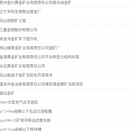
贵州金兴黄金矿业有限责任公司紫木凼金矿
辽宁天利生物氧化提金厂
乌山铜钼矿工程
三鑫金铜股份有限公司
夹皮沟金矿井下提升机
排山楼黄金矿业有限责任公司选矿厂
金源黄金矿业有限责任公司不对称受力结构井架
太白黄金矿业有限责任公司
白山板庙子金矿无轨化开采技术
潼关中金冶炼有限责任公司难处理金精矿冶炼项目
镇沅金矿
50m³大型充气式浮选机
φ7.5×8m规格以下无动力浸吸槽
kjyf-96-12矿用可移动式救生舱
φ10×11m规格以下搅拌槽