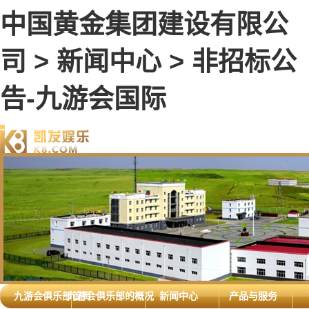
中国黄金集团建设有限公
司 > 新闻中心 > 非招标公
告-九游会国际
九游会俱乐部首页
九游会俱乐部的概况
新闻中心
产品与服务