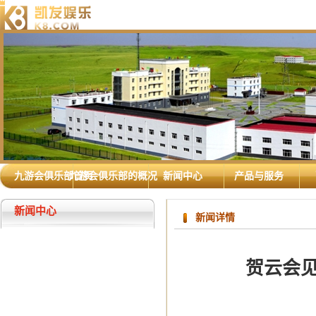
九游会俱乐部首页
九游会俱乐部的概况
新闻中心
产品与服务
新闻中心
新闻详情
贺云会