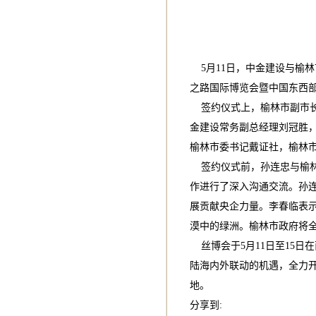
5月11日，中金建设与榆
之路国际博览会暨中国东西
签约仪式上，榆林市副市长
金建设常务副总经理刘冠胜
榆林市委书记戴证社，榆林
签约仪式前，孙连忠与榆林
作进行了深入沟通交流。孙连
展贡献央企力量。李春临表
漠中的绿洲。榆林市政府将
丝博会于5月11日至15日
陆海内外联动的机遇，全力
地。
分享到: