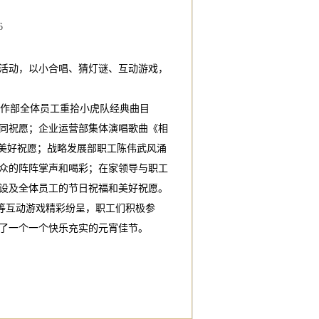
6
谊活动，以小合唱、猜灯谜、互动游戏，
作部全体员工重拾小虎队经典曲目
同祝愿；企业运营部集体演唱歌曲《相
和美好祝愿；战略发展部职工陈伟武风涌
众的阵阵掌声和喝彩；在家领导与职工
设及全体员工的节日祝福和美好祝愿。
”等互动游戏精彩纷呈，职工们积极参
了一个一个快乐充实的元宵佳节。