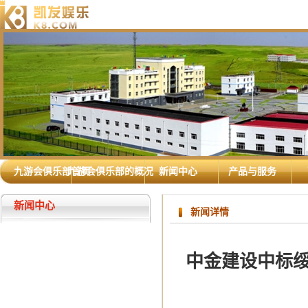
九游会俱乐部首页
九游会俱乐部的概况
新闻中心
产品与服务
新闻中心
新闻详情
中金建设中标绥