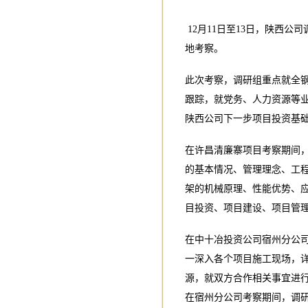
12月11日至13日，陕西
地考察。
此次考察，调研组重点就全
跟踪，就党务、人力资源等
陕西公司下一步项目投资基
在许昌清廉寨项目考察期间
的基本情况、管理理念、工程
架的机械原理、性能优势、
目投资、项目建设、项目管理
在中十冶投资公司宿州分公
一深入各个项目施工现场，
源，就双方合作相关事宜进
在宿州分公司考察期间，调