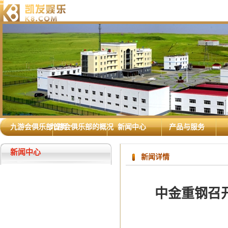
九游会俱乐部首页
九游会俱乐部的概况
新闻中心
产品与服务
新闻中心
新闻详情
中金重钢召开