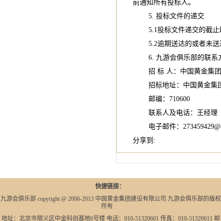
前通知所有投标人。
5. 投标文件的递交
5.1投标文件递交的截止
5.2逾期送达的或者未送
6. 九游会俱乐部的联系
招 标 人：中国黄金集团
招标地址：中国黄金集团
邮编：710600
联系人及电话：王经理 185
电子邮件：
273459429@
分享到:
快捷链接：
九游会俱乐部 copyright @ 2006-2013 中国黄金集团建设有限公司 九游会俱乐部的版权
所有
地址：北京市顺义区中金科创基地6号楼 电话：010-51320601 传真：010-51320611 邮