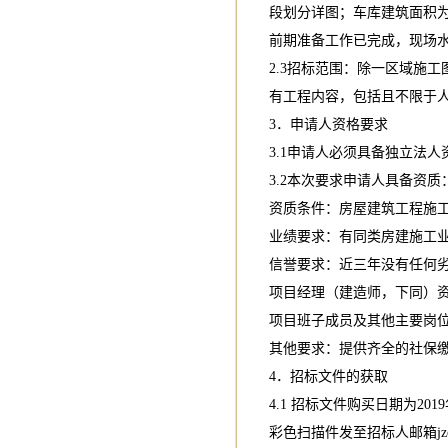
段划分详图；车库建筑面积为174
前期准备工作已完成，现场
2.3招标范围：除一区域施
有工程内容，包括且不限于
3．申请人资格要求
3.1申请人必须具备独立法
3.2本次要求申请人具备资质
资质条件：房屋建筑工程施
业绩要求：有同类房建施工
信誉要求：近三年没有任何
项目经理（建造师，下同）
项目班子成员及其他主要岗
其他要求：提供齐全的社保
4．招标文件的获取
4.1 招标文件购买日期为20
彩色扫描件发至招标人邮箱
j