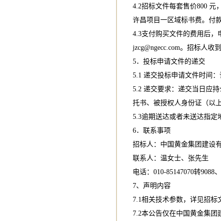
4.2招标文件每套售价80
许昌项目一区域标书费。付
4.3支付购买文件的费用后
jzcg@ngecc.com
。招标人收
5．投标申请文件的递交
5.1 递交投标申请文件时
5.2 递交要求：递交当日
托书、被授权人身份证（以
5.3逾期送达或者未送达指
6．联系事项
招标人：中国黄金集团建
联系人：温女士、张先
电话：010-85147070转9088
7、声明内容
7.1相关技术参数，详见招标
7.2本公告仅在中国黄金集