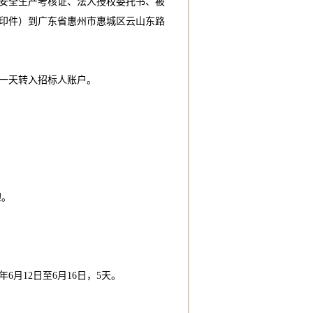
安全生产考核证、法人授权委托书、被
印件）到广东省惠州市惠城区云山东路
前一天转入招标人账户。
理。
月12日至6月16日，5天。