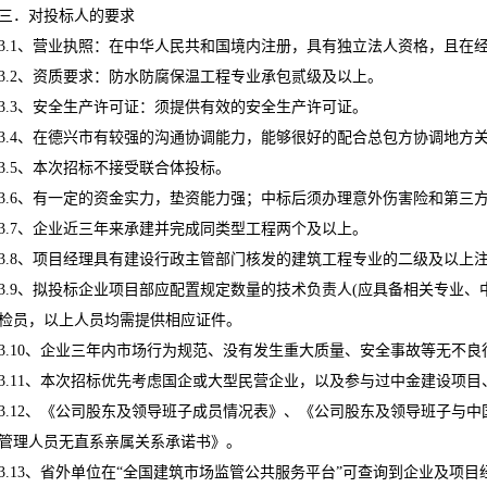
三．对投标人的要求
3.1、营业执照：在中华人民共和国境内注册，具有独立法人资格，且在
3.2、资质要求：防水防腐保温工程专业承包贰级及以上。
3.3、安全生产许可证：须提供有效的安全生产许可证。
3.4、在德兴市有较强的沟通协调能力，能够很好的配合总包方协调地方
3.5、本次招标不接受联合体投标。
3.6、有一定的资金实力，垫资能力强；中标后须办理意外伤害险和第三
3.7、企业近三年来承建并完成同类型工程两个及以上。
3.8、项目经理具有建设行政主管部门核发的建筑工程专业的二级及以上
3.9、拟投标企业项目部应配置规定数量的技术负责人(应具备相关专业、
检员，以上人员均需提供相应证件。
3.10、企业三年内市场行为规范、没有发生重大质量、安全事故等无不
3.11、本次招标优先考虑国企或大型民营企业，以及参与过中金建设项
3.12、《公司股东及领导班子成员情况表》、《公司股东及领导班子与
管理人员无直系亲属关系承诺书》。
3.13、省外单位在“全国建筑市场监管公共服务平台”可查询到企业及项