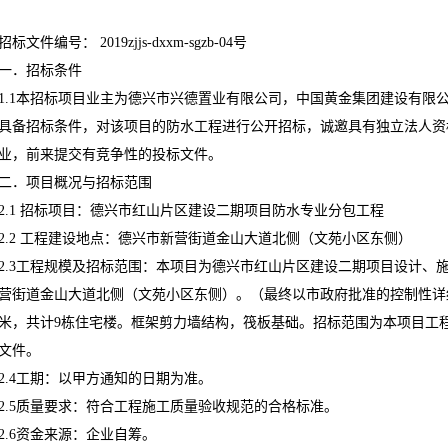
招标文件编号： 2019zjjs-dxxm-sgzb-04号
一．招标条件
1.1本招标项目业主为德兴市兴德置业有限公司，中国黄金集团建设有限
具备招标条件，对该项目的防水工程进行公开招标，诚邀具有独立法人资
业，前来提交有竞争性的投标文件。
二．项目概况与招标范围
2.1 招标项目：德兴市红山片区建设二期项目防水专业分包工程
2.2 工程建设地点：德兴市新营街道金山大道北侧（文苑小区东侧）
2.3工程规模及招标范围：本项目为德兴市红山片区建设二期项目设计、施
营街道金山大道北侧（文苑小区东侧）。（最终以市政府批准的控制性详细
米，共计9栋住宅楼。框架剪力墙结构，筏板基础。招标范围为本项目工
文件。
2.4工期：以甲方通知的日期为准。
2.5质量要求：符合工程施工质量验收规范的合格标准。
2.6资金来源：企业自筹。