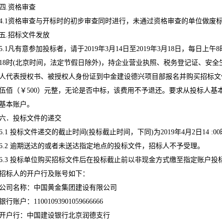
四.资格审查
4.1资格审查与开标时的初步审查同时进行，未通过资格审查的单位做废
五.招标文件发放
5.1凡有意参加投标者，请于2019年3月14日至2019年3月18日，每日上午8时3
18时(北京时间，法定节假日除外)，持企业营业执照、税务登记证、安
人代表授权书、被授权人身份证到中金建设德兴项目部报名并购买招标文
伍佰（￥500）元整，无论是否中标，该费用不予退还。要求从投标人基
基本账户。
六．投标文件的递交
6.1 投标文件递交的截止时间(投标截止时间，下同)为2019年4月2日14
6.2 逾期送达的或者未送达指定地点的投标文件，招标人不予受理。
6.3 投标单位购买招标文件后在投标截止前以非现金方式缴至指定账户
招标人的开户行及账号如下：
公司名称：中国黄金集团建设有限公司
银行账户：11001093901059666666
开户行：中国建设银行北京润德支行