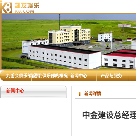
九游会俱乐部首页
九游会俱乐部的概况
新闻中心
产品与服务
新闻中心
新闻详情
中金建设总经理