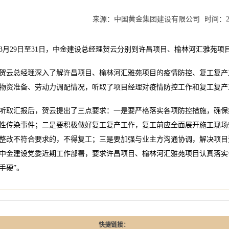
来源：
中国黄金集团建设有限公司
时间：
3月29日至31日，中金建设总经理贺云分别到许昌项目、榆林河汇雅苑
贺云总经理深入了解许昌项目、榆林河汇雅苑项目的疫情防控、复工复产
物资准备、劳动力调配情况，听取了项目经理对疫情防控工作和复工复产
听取汇报后，贺云提出了三点要求：一是要严格落实各项防控措施，确保
性传染事件；二是要积极做好复工复产工作，复工前应全面展开施工现场
整改不符合要求的，不得复工；三是要加强与业主方沟通协调，解决项目
中金建设党委近期工作部署，要求许昌项目、榆林河汇雅苑项目认真落实
手硬”。
快捷链接：