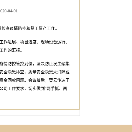
2020-04-01
项目检查疫情防控和复工复产工作。
工作进展、项目进度、现场设备运行、
工作的汇报。
疫情防控管控到位，坚决防止发生聚集
安全隐患排查，质量安全隐患未消除或
资金回款问题。会议最后，贺云传达了
公司工作要求，切实做到“两手抓、两