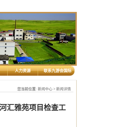
人力资源
联系九游会国际
您当前位置:
新闻中心
>
新闻详情
河汇雅苑项目检查工