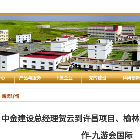
中心
产品与服务
下属企业
党的建设
科研创新
新闻详情
中金建设总经理贺云到许昌项目、榆林
作-九游会国际