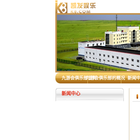
九游会俱乐部首页
九游会俱乐部的概况
新闻
新闻中心