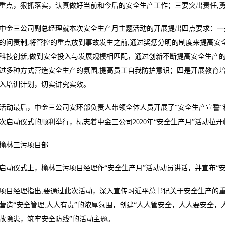
重点，狠抓落实，认真做好当前和今后的安全生产工作；三要突出责任,勇
中金三公司副总经理就本次安全生产月主题活动的开展提出四点要求：一
的问责制,将管控的重点放到事故发生之前,通过奖惩分明的制度来提高安
科技创新,做到安全投入与发展规模相匹配，通过创新不断提高安全生产的
过多种方式营造安全生产的氛围,提高员工自我防护意识；四是开展教育
入培训计划，切实讲究实效。
活动最后，中金三公司安环部负责人带领全体人员开展了“安全生产宣誓”
次启动仪式的顺利举行，标志着中金三公司2020年“安全生产月”活动拉开
榆林三污项目部
启动仪式上，榆林三污项目经理作“安全生产月”活动动员讲话，并宣布“
项目经理指出,要通过此次活动，深入宣传习近平总书记关于安全生产的
营造“安全管理,人人有责”的浓厚氛围，创建“人人管安全，人人要安全，
故隐患，筑牢安全防线”的活动主题。