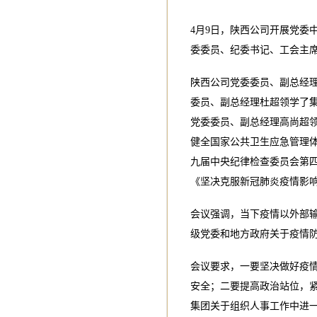
4月9日，陕西公司开展党委
委委员、纪委书记、工会主
陕西公司党委委员、副总经
委员、副总经理杜超领学了
党委委员、副总经理高尚超领
健全国家公共卫生应急管理
九届中央纪律检查委员会第
《坚决克服新冠肺炎疫情影响
会议强调，当下疫情以外部
级党委和地方政府关于疫情
会议要求，一要坚决做好疫情
安全；二要提高政治站位，紧
集团关于组织人事工作中进