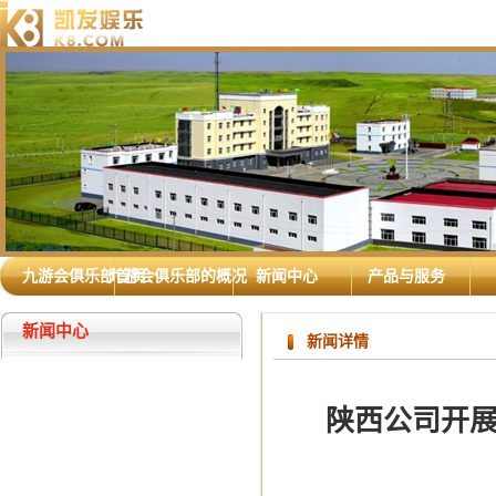
九游会俱乐部首页
九游会俱乐部的概况
新闻中心
产品与服务
新闻中心
新闻详情
陕西公司开展