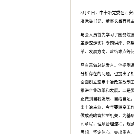
3月31日，中十冶党委在西
冶党委书记、董事长吕有意
与会人员首先学习了国务院
革走深走实》专题讲座，然后
革、发展方向、症结难点等
吕有意做总结发言。他提到通
分析存在的问题，也提出了
全面树立坚定十冶改革改制
推进企业改革和发展。二是
正做到自我发展、自给自足
出十冶主业，今年要转变工
做成战略管控型机关，为基
司章程，理顺管理流程，规
思想，坚定信心，突出重点