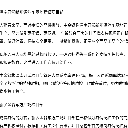
渭南开沃新能源汽车基地建设项目部
人勤春来早，面对疫情的严峻挑战，中金钢构渭南开沃新能源汽车基地建
生产，努力做到两不误、两促进。 车架联合厂房的柱间撑安装现场正在
罩，做好消毒，保持安全距离，一派繁忙景象，正奏响全面复工复产的“美
现场入驻人员均需经过核酸检测、一码通扫描等一系列的疫情防护检查，
和知识教育，之后进入工作岗位开始作业。
中金钢构渭南开沃项目部管理人员返岗率达100%，施工人员返岗率达62
全民战“疫”的特殊时期，项目部始终将疫情防控工作放在首位，努力做
稳步复工复产。
新乡金谷东方广场项目部
随着疫情的好转，新乡金谷东方广场项目部在严格做好疫情防控工作的前
复产积极准备。根据相关复工文件要求，项目总包部首先编制疫情防控复