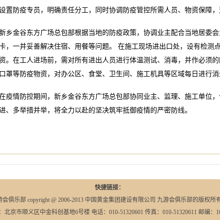
设置防疫专员，明确责任分工，同时协调防疫管控所需人员、物资保障，
新乡金谷东方广场总包部根据当地的防疫政策，协调业主配合当地居委会
卡，一并妥善解决住宿、用餐等问题。 在施工现场进出口处，设有检测
资。在工人进场前，需对所有进出人员进行体温测试、消毒，并作必须的
口罩等防疫物资，对办公区、食堂、卫生间、施工机具等区域每日进行消
在疫情防控期间，新乡金谷东方广场总包部协同业主、监理、施工单位，
进、多举措并举，将全力以赴的坚决筑牢抵御疫情的严密防线。
快捷链接：
会俱乐部 copyright @ 2006-2013 中国黄金集团建设有限公司 九游会俱乐部的版
北京市顺义区中金科创基地6号楼 电话：010-51320601 传真：010-51320611 邮编：10