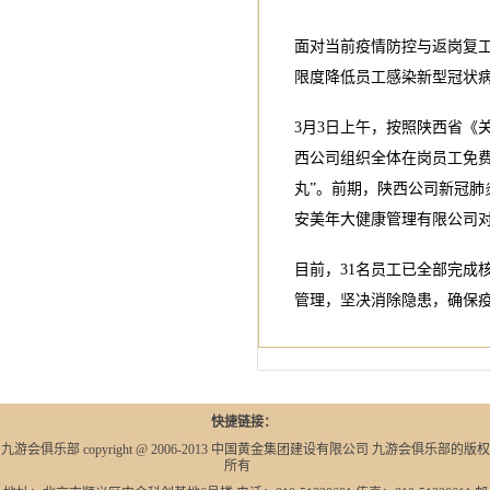
面对当前疫情防控与返岗复
限度降低员工感染新型冠状
3月3日上午，按照陕西省《
西公司组织全体在岗员工免
丸”。前期，陕西公司新冠
安美年大健康管理有限公司
目前，31名员工已全部完成
管理，坚决消除隐患，确保
快捷链接：
九游会俱乐部 copyright @ 2006-2013 中国黄金集团建设有限公司 九游会俱乐部的版权
所有