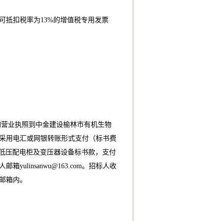
可抵扣税率为13%的增值税专用发票
文件如营业执照到中金建设榆林市有机生物
采用电汇或网银转账形式支付（标书费
zb2高低压配电柜及变压器设备标书款，支付
人邮箱
yulinsanwu@163.com
。招标人收
邮箱内。