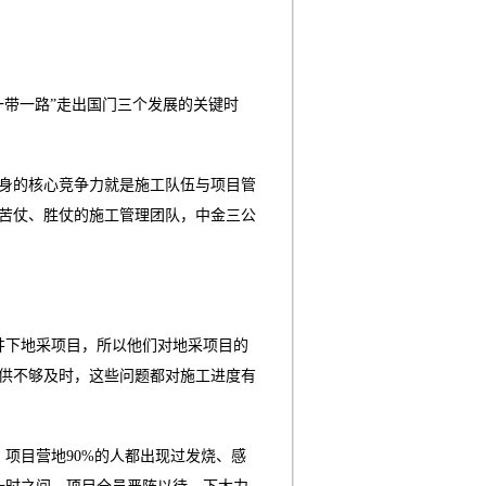
一带一路”走出国门三个发展的关键时
身的核心竞争力就是施工队伍与项目管
苦仗、胜仗的施工管理团队，中金三公
过井下地采项目，所以他们对地采项目的
供不够及时，这些问题都对施工进度有
，项目营地90%的人都出现过发烧、感