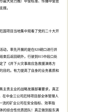
尽最大努力推广中金标准、传播中金思
支撑。
，在厄国项目当地集中观看了党的二十大开
动，率先开展的是在820硐口进行井
结束后返回硐外，行驶到815中段口处
定了《井下火灾事故应急救援演练方
的目的。有力提高了自身的业务素质和
焦主责主业的战略发展部署要求，真正
门，在中金三公司厄特项目部全体管理人
际一流的矿业公司在安全指标、效率指
体的综合性优质团队！真正做到股东满