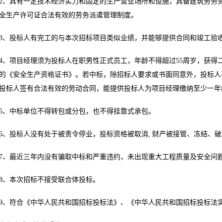
2、具有一定技术经济实力和固定的生产营业场所和设施，具备建筑劳务资
全生产许可证合法有效的劳务派遣管理制度。
3、投标人有完工的与本次招标项目类似业绩，并能够提供合同和竣工验
4、项目经理须为投标人在职男性正式员工，年龄不得超过55周岁，获得
的《安全生产资格证书》。若中标，除招标人要求或书面同意外，投标人
投标人签有合法有效的劳动合同，能提供投标人为项目经理缴纳至少一年
5、中标单位不得转包或分包，也不得挂靠式承包。
6、投标人没有处于被责令停业，投标资格被取消, 财产被接管、冻结、
7、最近三年内没有骗取中标和严重违约，未出现重大工程质量及安全问
8、本次招标不接受联合体投标。
9、符合《中华人民共和国招标投标法》、《中华人民共和国招标投标法