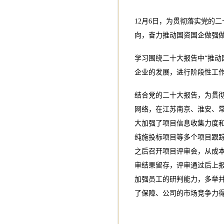
12月6日，为贯彻落实党的
向，奋力推动国资国企做强做
学习围绕二十大报告中“推动
企业的发展，进行阶段性工
结合党的二十大报告，为贯
网络，在江苏南京、淮安、
大加强了项目信息收集力度
纯施投标项目等多个项目跟
之后召开项目评审会，从成
审结果留存，评审通过后上
加强员工的研判能力，多举
了保障、公司的市场竞争力