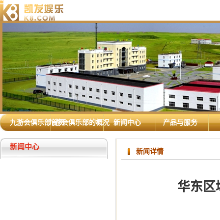
九游会俱乐部首页
九游会俱乐部的概况
新闻中心
产品与服务
新闻中心
新闻详情
华东区