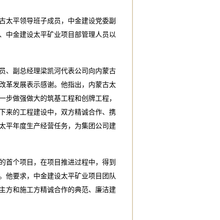
蒙古太平领导班子成员，中金建设党委副
、中金建设太平矿业项目部管理人员以
员、副总经理梁凯河代表公司向内蒙古
改革发展表示感谢。他指出，内蒙古太
一步做强做大的筑基工程和创牌工程，
下来的工程建设中，双方精诚合作、携
太平年度生产经营任务，为集团公司建
工的首个项目，在项目推进过程中，得到
。他要求，中金建设太平矿业项目团队
主方和施工方精诚合作的典范、廉洁建