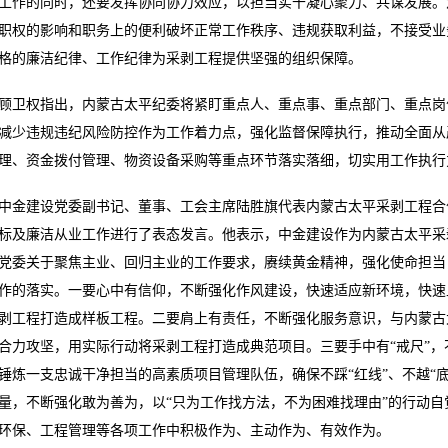
工作的同时，还要发挥协同协力效应，以担当实干凝心聚力、共谋发展。
职权的影响和职务上的便利破坏正常工作秩序、违规获取利益，不接受业
格的廉洁纪律、工作纪律为采剥工程提供坚强的组织保障。
顾卫权指出，内蒙古太平纪委将紧盯重点人、重点事、重点部门、重点岗
减少违规违纪风险防控作为工作着力点，强化监督保障执行，推动全面从
理、资金拨付管理、物资设备采购等重点环节落实落细，切实用工作执行
中金建设党委副书记、董事、工会主席陆胜旗代表内蒙古太平采剥工程合
标及廉洁从业工作进行了表态发言。他表示，中金建设作为内蒙古太平采
党委关于聚焦主业、回归主业的工作要求，赓续黄金精神，强化使命担当
作的落实。一要心中有信仰，不断强化作风建设，快速适应新环境，快速
剥工程打造成样板工程。二要肩上有责任，不断强化服务意识，与内蒙古
合力攻坚，用实际行动将采剥工程打造成典范项目。三要手中有“戒尺”
锤炼一支忠诚干净担当的高素质项目管理队伍，确保不踩“红线”、不越“底
量，不断强化敢为善为，以“只为工作找方法，不为困难找理由”的行动
环保、工程管理等各项工作中积极作为、主动作为、有效作为。