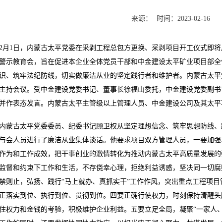
来源：
时间：
2023-02-16
2月1日，内蒙古太平党委在采剥工程总包方更换、采剥项目开工仪式即
警示教育会，旨在促进本企业全体党员干部和中金建设太平矿业项目部全
识、筑牢法纪防线，切实做廉洁从业的坚定践行者和维护者。内蒙古太平
主持会议。受中金建设党委书记、董事长徐福山委托，中金建设党委副书
并作表态发言。内蒙古太平主管级以上管理人员、中金建设公司及其太平
内蒙古太平党委委员、纪委书记顾卫权从坚定理想信念、筑牢思想防线、
与会人员进行了廉洁从业集体谈话。他要求项目双方管理人员，一要加强
作为和工作成效，把干事创业的激情转化为推动内蒙古太平高质量发展的
监督和约束下工作和生活，不存侥幸心理，拒绝利益诱惑，坚决同一切腐
禁则止，弘扬、践行“马上就办、真抓实干”工作作风，突出重点工程项
正落实到位、执行到位、贯彻到位。四要正确行使权力，时刻保持清醒头
住权力和金钱的考验，积极维护企业利益。五要立足全局，凝聚“一家人