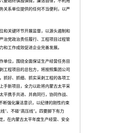
六要始终慎独慎微，廉洁自律，不利用
务关系单位提供的任何不当便利，以严
位和关键环节开展监督，以源头遏制和
严治党政治责任履行、工程项目过程管
力和工作成效促进企业完善发展。
作单位，围绕全面保证生产经营任务目
剥工程项目的总包方，将按照集团公司
，抓好、抓细、抓实采剥工程的各项工
上手新项目，全力以赴将内蒙古太平采
太平携手共进、并肩同行，协同作战、
，不断强化廉洁意识，以纪律的刚性约束
线”、不碰“高压线”。四要脚下有力
自觉，在内蒙古太平年度生产经营、安全