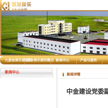
九游会俱乐部首页
九游会俱乐部的概况
新闻中心
产品与服务
新闻中心
新闻详情
中金建设党委