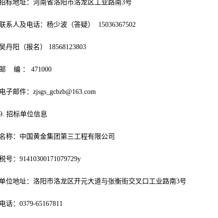
招标地址：河南省洛阳市洛龙区工业路南3号
联系人及电话：杨少波（答疑） 15036367502
吴丹阳（报名） 18568123803
邮 编 ： 471000
电子邮件：
zjsgs_gcbzb@163.com
9. 招标单位信息
名称：中国黄金集团第三工程有限公司
税号：91410300171079729y
单位地址：洛阳市洛龙区开元大道与张衡街交叉口工业路南3号
电话：0379-65167811