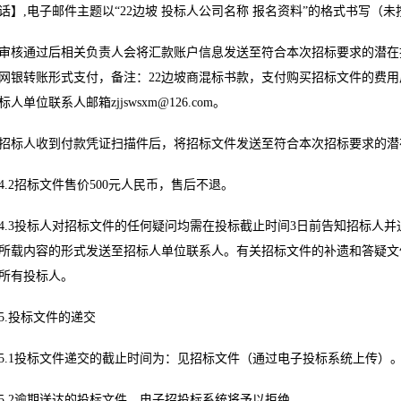
话】,电子邮件主题以“22边坡 投标人公司名称 报名资料”的格式书写（
审核通过后相关负责人会将汇款账户信息发送至符合本次招标要求的潜在
网银转账形式支付，备注：22边坡商混标书款，支付购买招标文件的费
标人单位联系人邮箱
zjjswsxm@126.com
。
招标人收到付款凭证扫描件后，将招标文件发送至符合本次招标要求的潜
4.2招标文件售价500元人民币，售后不退。
4.3投标人对招标文件的任何疑问均需在投标截止时间3日前告知招标人
所载内容的形式发送至招标人单位联系人。有关招标文件的补遗和答疑文
所有投标人。
5.投标文件的递交
5.1投标文件递交的截止时间为：见招标文件（通过电子投标系统上传）
5.2逾期送达的投标文件，电子招投标系统将予以拒绝。