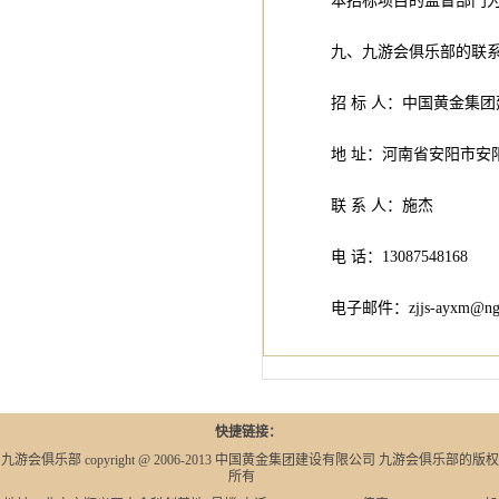
本招标项目的监督部门
九、九游会俱乐部的联
招 标 人：中国黄金集
地 址：河南省安阳市
联 系 人：施杰
电 话：13087548168
电子邮件：
zjjs-ayxm@ng
快捷链接：
九游会俱乐部 copyright @ 2006-2013 中国黄金集团建设有限公司 九游会俱乐部的版权
所有