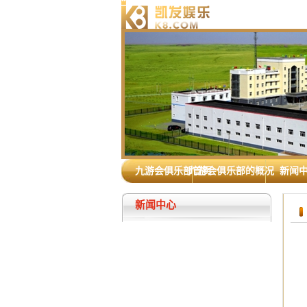
九游会俱乐部首页
九游会俱乐部的概况
新闻
新闻中心