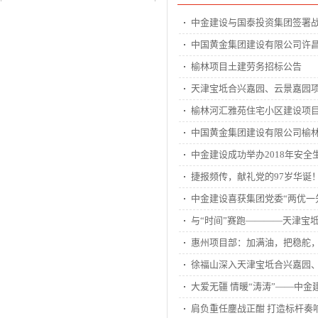
中金建设与国泰投资集团签署
中国黄金集团建设有限公司许
榆林项目土建劳务招标公告
天津宝坻合兴嘉园、云景嘉园项
榆林河汇雅苑住宅小区建设项目
中国黄金集团建设有限公司榆
中金建设成功举办2018年安全
捷报频传，献礼党的97岁华诞
中金建设喜获集团党委“两优一
与“时间”赛跑————天津宝坻
惠州项目部：加满油，把稳舵
徐福山深入天津宝坻合兴嘉园
大爱无疆 情暖“涛涛”——中金建
肩负重任鏖战正酣 打造标杆奏响强