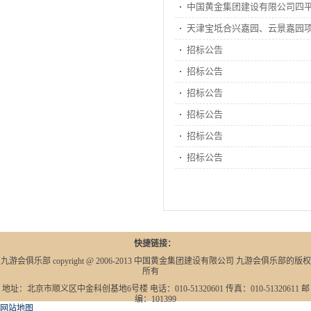
中国黄金集团建设有限公司四平
天津宝坻合兴嘉园、云景嘉园
招标公告
招标公告
招标公告
招标公告
招标公告
招标公告
快捷链接：
九游会俱乐部 copyright @ 2006-2013 中国黄金集团建设有限公司 九游会俱乐部的版权
所有
地址：北京市顺义区中金科创基地6号楼 电话：010-51320601 传真：010-51320611 邮
编：101399
网站地图