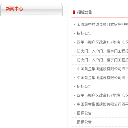
新闻中心
招标公告
太原城中村改造项目武家庄7号
招标公告
四平市棚户区改造18#地块（
防火门、入户门、楼宇门工程
防火门、入户门、楼宇门工程
中国黄金集团建设有限公司四平
中国黄金集团建设有限公司四平
招标公告
四平市棚户区改造18#地块（
中国黄金集团建设有限公司四平
招标公告
招标公告