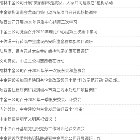
榆林中金公司开展“美丽榆林是我家，大家共同建设它”植树活动
中金钢构渭南金龙商用纯电动汽车项目召开现场协调会
陕西公司开展2020年党委中心组第三次学习
中金三公司党委召开2020年理论中心组第三次集中学习
王佐满一行莅临中金建设西安临潼金骊福郡项目调研
陆胜旗、吕有意赴太白金矿蟠桃沟尾矿库项目调研
文明赏花，中金三公司志愿者在行动
榆林中金公司召开2020年第一次股东会和董事会
中金建设参加国务院国有企业改革领导小组“科改示范行动”动员部...
陕西省住建厅调研组到榆林市第三污水处理厂项目调研
中金三公司召开2020年一季度安委会、环委会
内外兼修，中金建设为主业发展做好四个“准备”
中金建设清明节文明祭祀倡议书
中十冶召开基层党组织党务工作培训经验交流会
中金建设党委副书记陆胜旗到中金西北公司开展调研工作